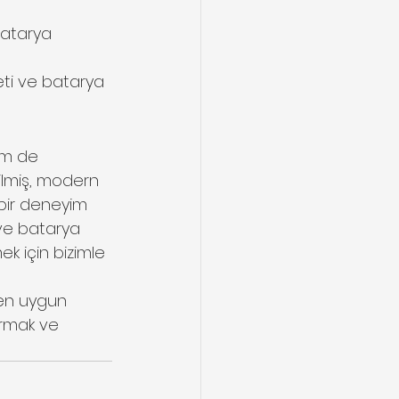
batarya 
eti ve batarya 
em de 
tilmiş, modern 
bir deneyim 
 ve batarya 
k için bizimle 
 en uygun 
ırmak ve 