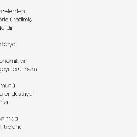
zemelerden 
rle üretilmiş 
erdir.
atarya 
onomik bir 
ğayı korur hem 
ümünü 
a endüstriyel 
ler 
lanımda 
ontrolünü 