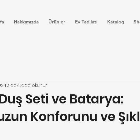
fa
Hakkımızda
Ürünler
Ev Tadilatı
Katalog
Sh
024
2 dakikada okunur
Duş Seti ve Batarya:
zun Konforunu ve Şıkl