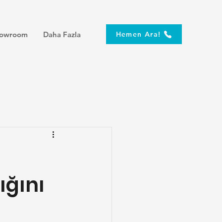
owroom
Daha Fazla
Hemen Ara!
ığını