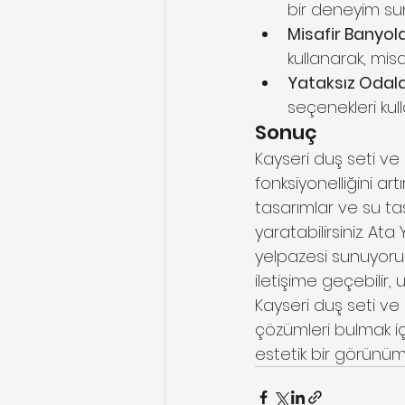
bir deneyim su
Misafir Banyola
kullanarak, misa
Yataksız Odala
seçenekleri kulla
Sonuç
Kayseri duş seti v
fonksiyonelliğini ar
tasarımlar ve su t
yaratabilirsiniz. At
yelpazesi sunuyoru
iletişime geçebilir,
Kayseri duş seti ve
çözümleri bulmak iç
estetik bir görünüm