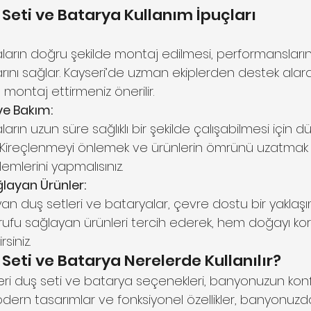
 Seti ve Batarya Kullanım İpuçları
ların doğru şekilde montaj edilmesi, performanslarını 
ını sağlar. Kayseri’de uzman ekiplerden destek alarak,
montaj ettirmeniz önerilir.
 ve Bakım:
rın uzun süre sağlıklı bir şekilde çalışabilmesi için düz
. Kireçlenmeyi önlemek ve ürünlerin ömrünü uzatmak i
emlerini yapmalısınız.
ğlayan Ürünler:
an duş setleri ve bataryalar, çevre dostu bir yaklaşı
rrufu sağlayan ürünleri tercih ederek, hem doğayı ko
siniz.
Seti ve Batarya Nerelerde Kullanılır?
eri duş seti ve batarya seçenekleri, banyonuzun kon
ır. Modern tasarımlar ve fonksiyonel özellikler, banyon