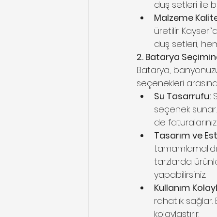
duş setleri il
Malzeme Kalite
üretilir. Kayse
duş setleri, he
2. Batarya Seçimind
Batarya, banyonuzun 
seçenekleri arasınd
Su Tasarrufu:
 
seçenek sunar.
de faturalarınız
Tasarım ve Est
tamamlamalıdır
tarzlarda ürün
yapabilirsiniz.
Kullanım Kolaylı
rahatlık sağlar.
kolaylaştırır.