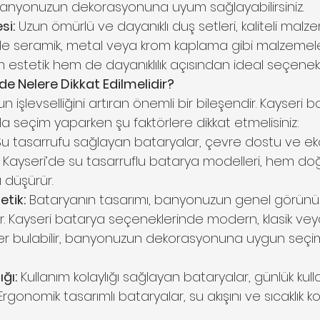
e banyonuzun dekorasyonuna uyum sağlayabilirsiniz.
si:
 Uzun ömürlü ve dayanıklı duş setleri, kaliteli mal
ri’de seramik, metal veya krom kaplama gibi malzemele
m estetik hem de dayanıklılık açısından ideal seçenekl
e Nelere Dikkat Edilmelidir?
işlevselliğini artıran önemli bir bileşendir. Kayseri b
a seçim yaparken şu faktörlere dikkat etmelisiniz:
Su tasarrufu sağlayan bataryalar, çevre dostu ve ek
 Kayseri’de su tasarruflu batarya modelleri, hem do
ı düşürür.
etik:
 Bataryanın tasarımı, banyonuzun genel görün
. Kayseri batarya seçeneklerinde modern, klasik vey
ler bulabilir, banyonuzun dekorasyonuna uygun seçim
ğı:
 Kullanım kolaylığı sağlayan bataryalar, günlük kul
 Ergonomik tasarımlı bataryalar, su akışını ve sıcaklık k