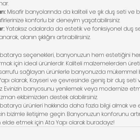
nar.
rı:
 Misafir banyolarında da kaliteli ve şık duş seti ve 
firlerinize konforlu bir deneyim yaşatabilirsiniz.
r:
 Yataksız odalarda da estetik ve fonksiyonel duş s
narak, alanın şıklığını artırabilirsiniz.
e batarya seçenekleri, banyonuzun hem estetiğini h
tırmak için ideal ürünlerdir. Kaliteli malzemelerden üre
asarrufu sağlayan ürünlerle banyonuzda mükemmel 
a Yapı olarak, Kayseri ve çevresinde geniş bir duş seti
z. Evinizin banyosunu yenilemek veya modernize etme
 uzman ekibimizden destek alabilirsiniz.
 batarya ürünleri hakkında daha fazla bilgi almak ve
in bizimle iletişime geçin. Banyonuzun konforunu art
 elde etmek için Ata Yapı olarak buradayız!