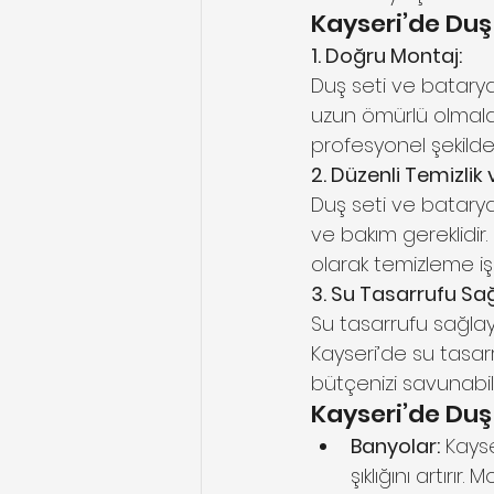
Kayseri’de Duş
1. Doğru Montaj:
Duş seti ve batarya
uzun ömürlü olmalar
profesyonel şekilde 
2. Düzenli Temizlik
Duş seti ve bataryala
ve bakım gereklidir
olarak temizleme işl
3. Su Tasarrufu Sa
Su tasarrufu sağlay
Kayseri’de su tasa
bütçenizi savunabilir
Kayseri’de Duş 
Banyolar:
 Kays
şıklığını artır