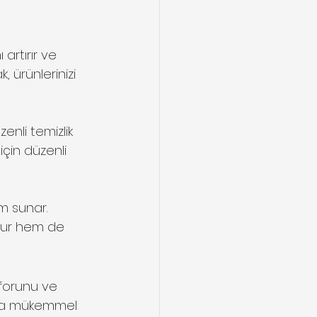
artırır ve 
 ürünlerinizi 
enli temizlik 
çin düzenli 
m sunar. 
rur hem de 
forunu ve 
uzda mükemmel 