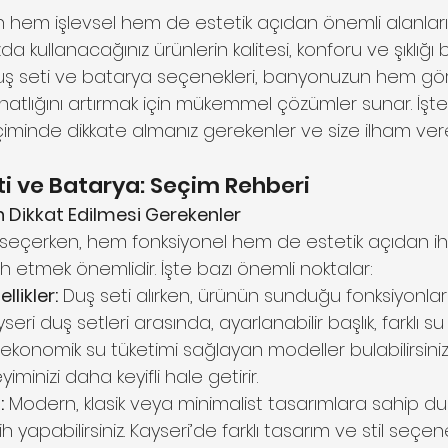
in hem işlevsel hem de estetik açıdan önemli alanlarıd
kullanacağınız ürünlerin kalitesi, konforu ve şıklığı b
duş seti ve batarya seçenekleri, banyonuzun hem g
atlığını artırmak için mükemmel çözümler sunar. İşte
iminde dikkate almanız gerekenler ve size ilham ver
ti ve Batarya: Seçim Rehberi
n Dikkat Edilmesi Gerekenler
 seçerken, hem fonksiyonel hem de estetik açıdan iht
h etmek önemlidir. İşte bazı önemli noktalar:
llikler:
 Duş seti alırken, ürünün sunduğu fonksiyonla
eri duş setleri arasında, ayarlanabilir başlık, farklı su 
konomik su tüketimi sağlayan modeller bulabilirsiniz. B
inizi daha keyifli hale getirir.
:
 Modern, klasik veya minimalist tasarımlara sahip duş
 yapabilirsiniz. Kayseri’de farklı tasarım ve stil seçen