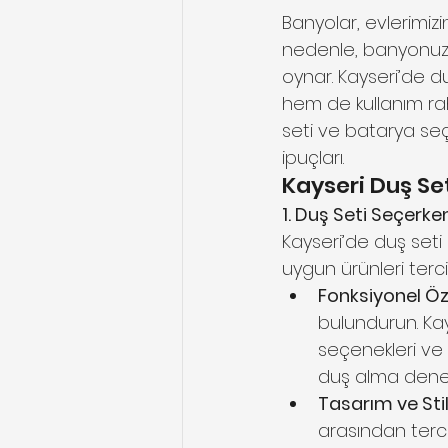
Banyolar, evlerimiz
nedenle, banyonuzda 
oynar. Kayseri’de 
hem de kullanım rah
seti ve batarya seç
ipuçları.
Kayseri Duş Se
1. Duş Seti Seçerke
Kayseri’de duş seti
uygun ürünleri terci
Fonksiyonel Öze
bulundurun. Kays
seçenekleri ve e
duş alma deneyim
Tasarım ve Stil
arasından tercih