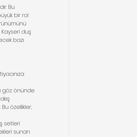
ır. Bu 
üyük bir rol 
örünümünü 
 Kayseri duş 
ecek bazı 
iyacınıza 
rı göz önünde 
akış 
u özellikler, 
 setleri 
ekleri sunan 