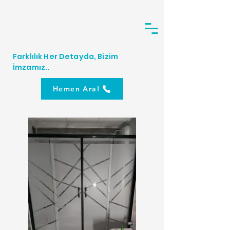
Farklılık Her Detayda, Bizim
İmzamız..
Hemen Ara!